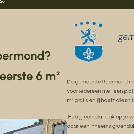
026
 Roermond?
eerste 6 m²
De gemeente Roermond maakt
voor iedereen met een plat
m² gratis en jij hoeft alleen i
Heb jij een plat dak op je
daar een inheems groendak