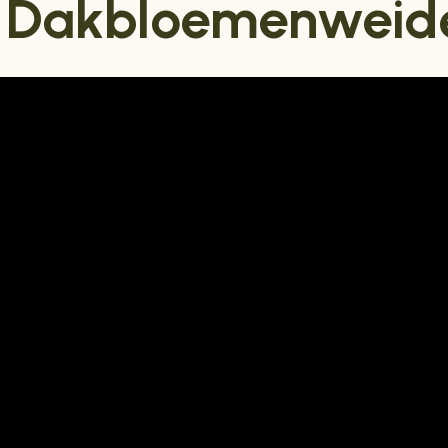
g Dakbloemenweid