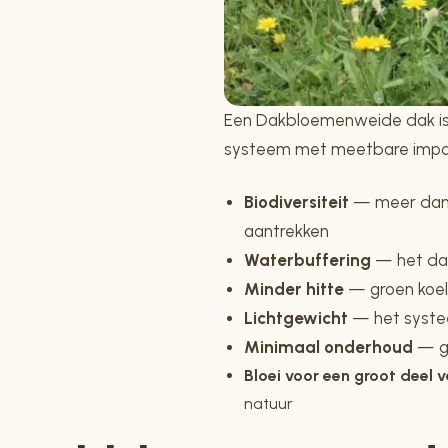
Een Dakbloemenweide dak is
systeem met meetbare impa
Biodiversiteit
— meer dan 4
aantrekken
Waterbuffering
— het dak
Minder hitte
— groen koelt
Lichtgewicht
— het systee
Minimaal onderhoud
— ge
Bloei voor een groot deel v
natuur