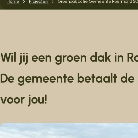
Home
Projecten
Groendak actie Gemeente Roermond 2
Wil jij een groen dak in
De gemeente betaalt de 
voor jou!