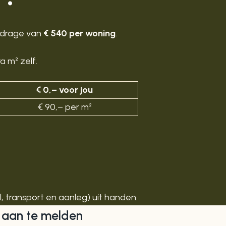
jdrage van
€ 540 per woning
.
a m² zelf.
€ 0,– voor jou
€ 90,– per m²
l, transport en aanleg) uit handen.
 aan te melden