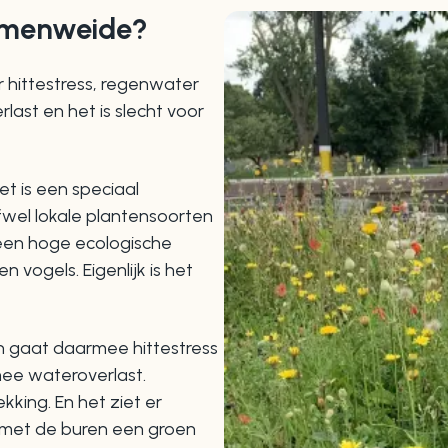
emenweide?
 hittestress, regenwater
last en het is slecht voor
t is een speciaal
wel lokale plantensoorten
t een hoge ecologische
vogels. Eigenlijk is het
n gaat daarmee hittestress
ee wateroverlast.
king. En het ziet er
en met de buren een groen