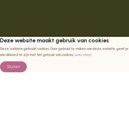
Deze website maakt gebruik van cookies
Deze website gebruikt cookies. Door gebruik te maken van deze website, geef je
aan akkoord te zijn met het gebruik van cookies.
Lees meer
Sluiten
Natuur als structureel onderdeel
van het stedelijk systeem
Wij ontwerpen, ontwikkelen en onderhouden natuurdaken,
gevels en buitenruimtes die bijdragen aan biodiversiteit,
klimaatadaptatie en een prettige leefomgeving. Daarbij
werken we voornamelijk met inheemse plantensoorten die
passen bij de plek en daadwerkelijk waarde toevoegen voor