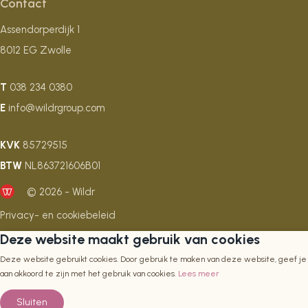
Contact
Assendorperdijk 1
8012 EG Zwolle
T
038 234 0380
E
info@wildrgroup.com
KVK
85729515
BTW
NL863721606B01
© 2026 - Wildr
Privacy- en cookiebeleid
Deze website maakt gebruik van cookies
Deze website gebruikt cookies. Door gebruik te maken van deze website, geef je
aan akkoord te zijn met het gebruik van cookies.
Lees meer
Sluiten