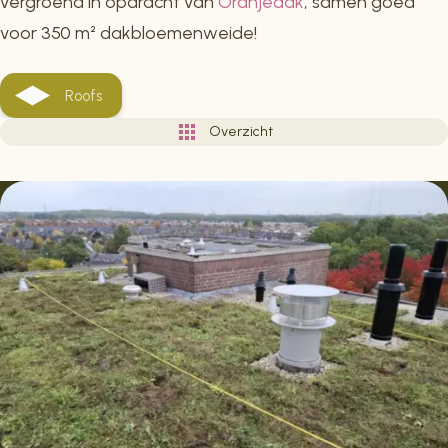
vergroend in opdracht van
Oranjedak
, samen goed
voor 350 m² dakbloemenweide!
Roofs
Overzicht