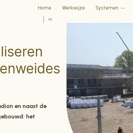
Home
Werkwijze
Systemen
NL
liseren
enweides
adion en naast de
 gebouwd: het