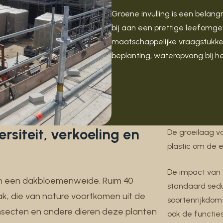
Groene invulling is een belang
bij aan een prettige leefomg
maatschappelijke vraagstukken
beplanting, wateropvang bij h
rsiteit, verkoeling en
De groeilaag va
plastic om de 
De impact van 
n een dakbloemenweide. Ruim 40
standaard sed
, die van nature voortkomen uit de
soortenrijkdom e
insecten en andere dieren deze planten
ook de functies