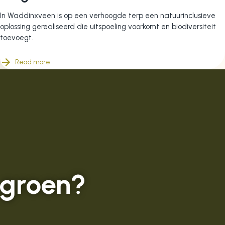
In Waddinxveen is op een verhoogde terp een natuurinclusieve
oplossing gerealiseerd die uitspoeling voorkomt en biodiversiteit
toevoegt.
Read more
 groen?