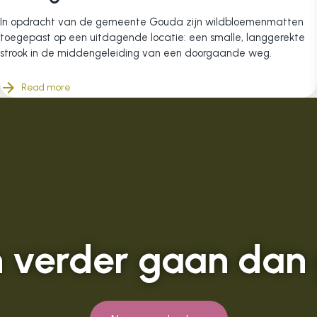
In opdracht van de gemeente Gouda zijn wildbloemenmatten
toegepast op een uitdagende locatie: een smalle, langgerekte
strook in de middengeleiding van een doorgaande weg.
Read more
verder gaan dan