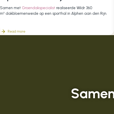
Samen met
Groendakspecialist
realiseerde Wildr 360
m² dakbloemenweide op een sporthal in Alphen aan den Rijn.
Read more
Samen 