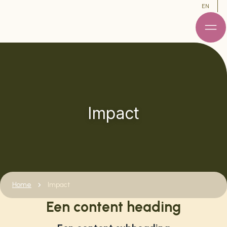
EN
Impact
Home
Impact
Een content heading