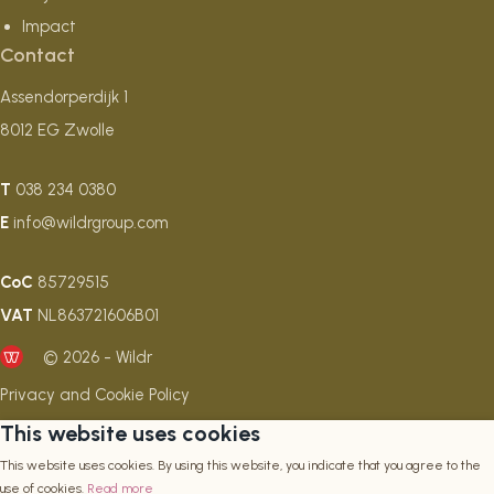
Impact
Contact
Assendorperdijk 1
8012 EG Zwolle
T
038 234 0380
E
info@wildrgroup.com
CoC
85729515
VAT
NL863721606B01
© 2026 - Wildr
Privacy and Cookie Policy
This website uses cookies
This website uses cookies. By using this website, you indicate that you agree to the
use of cookies.
Read more